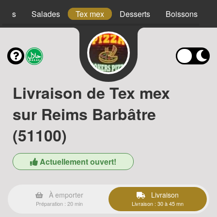
acos
Salades
Tex mex
Desserts
Boissons
Livraison de Tex mex
sur Reims Barbâtre
(51100)
Actuellement ouvert!
À emporter
Livraison
Préparation : 20 min
Livraison : 30 à 45 mn