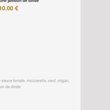
one jambon de dinde
10.00 €
 sauce tomate, mozzarella, oeuf, origan,
on de dinde