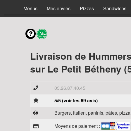
Menus
Mes envies
Pizzas
Sandwichs
Livraison de Hummer
sur Le Petit Bétheny (
03.26.87.40.45
5/5 (voir les 69 avis)
Burgers, italien, paninis, pâtes, piz
Moyens de paiement :