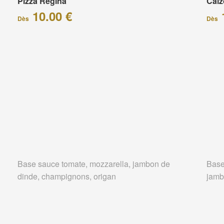
Pizza Régina
Calz
10.00 €
Dès
Dès
Base sauce tomate, mozzarella, jambon de
Base
dinde, champignons, origan
jamb