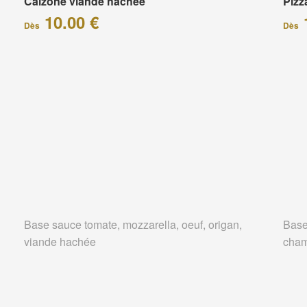
Calzone viande hachée
Piz
10.00 €
Dès
Dès
Base sauce tomate, mozzarella, oeuf, origan,
Base
viande hachée
cham