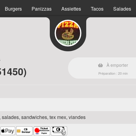
Burgers
Panizzas
Assiettes
Tacos
Salades
s
À emporter
51450)
Préparation : 20 min
za, salades, sandwiches, tex mex, viandes