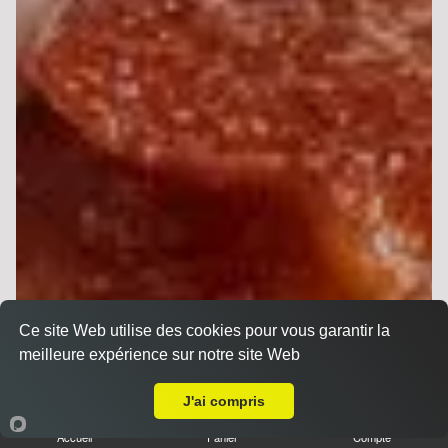
Ce site Web utilise des cookies pour vous garantir la
meilleure expérience sur notre site Web
Livraison sur Betheny
J'ai compris
Sandwichs
Accueil
Panier
Compte