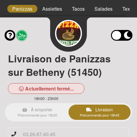
s
Panizzas
Assiettes
Tacos
Salades
Tex m
Livraison de Panizzas
sur Betheny (51450)
Actuellement fermé...
18h00 - 23h00
À emporter
Livraison
Précommande pour 18h20
Précommande pour 18h45
03.26.87.40.45