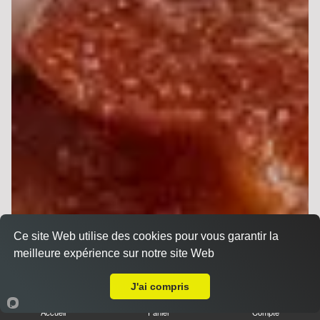
Ce site Web utilise des cookies pour vous garantir la
meilleure expérience sur notre site Web
Livraison sur Betheny
J'ai compris
Sandwichs
Accueil
Panier
Compte