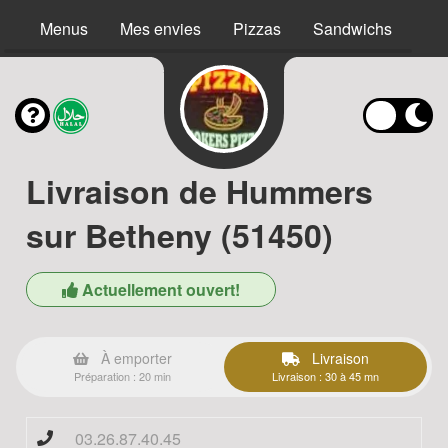
Menus
Mes envies
Pizzas
Sandwichs
Bur
Livraison de Hummers
sur Betheny (51450)
Actuellement ouvert!
À emporter
Livraison
Préparation : 20 min
Livraison : 30 à 45 mn
03.26.87.40.45