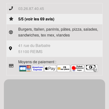
03.26.87.40.45
5/5 (voir les 69 avis)
Burgers, italien, paninis, pâtes, pizza, salades,
sandwiches, tex mex, viandes
41 rue du Barbatre
51100 REIMS
Moyens de paiement :