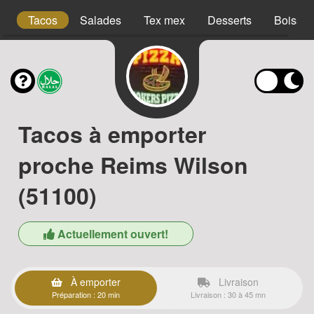
es
Tacos
Salades
Tex mex
Desserts
Boisso
Tacos à emporter
proche Reims Wilson
(51100)
Actuellement ouvert!
À emporter
Livraison
Préparation : 20 min
Livraison : 30 à 45 mn