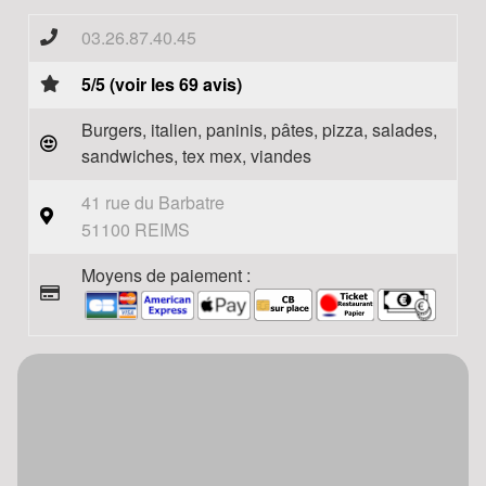
03.26.87.40.45
5/5 (voir les 69 avis)
Burgers, italien, paninis, pâtes, pizza, salades,
sandwiches, tex mex, viandes
41 rue du Barbatre
51100 REIMS
Moyens de paiement :