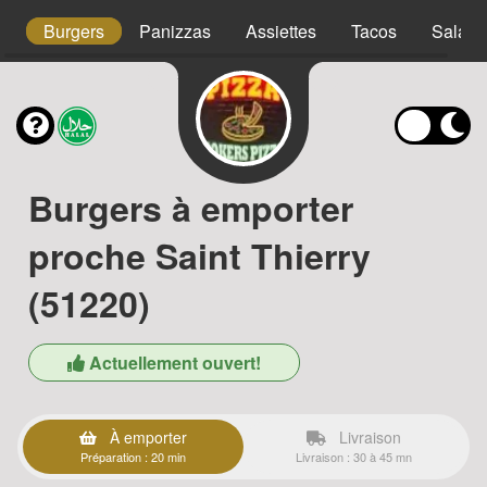
s
Burgers
Panizzas
Assiettes
Tacos
Salade
Burgers à emporter
proche Saint Thierry
(51220)
Actuellement ouvert!
À emporter
Livraison
Préparation : 20 min
Livraison : 30 à 45 mn