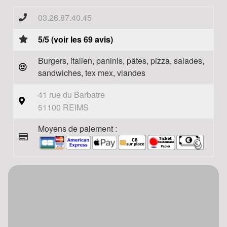
03.26.87.40.45
5/5 (voir les 69 avis)
Burgers, italien, paninis, pâtes, pizza, salades,
sandwiches, tex mex, viandes
41 rue du Barbatre
51100 REIMS
Moyens de paiement :