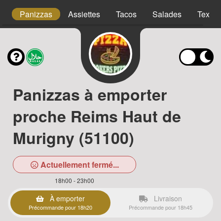
s
Panizzas
Assiettes
Tacos
Salades
Tex m
Panizzas à emporter
proche Reims Haut de
Murigny (51100)
Actuellement fermé...
18h00 - 23h00
À emporter
Livraison
Précommande pour 18h20
Précommande pour 18h45