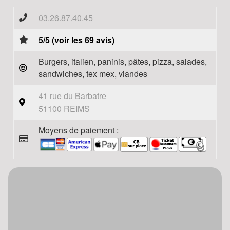
03.26.87.40.45
5/5 (voir les 69 avis)
Burgers, italien, paninis, pâtes, pizza, salades,
sandwiches, tex mex, viandes
41 rue du Barbatre
51100 REIMS
Moyens de paiement :