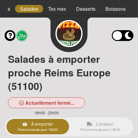
acos
Salades
Tex mex
Desserts
Boissons
Salades à emporter
proche Reims Europe
(51100)
Actuellement fermé...
18h00 - 23h00
À emporter
Livraison
Précommande pour 18h20
Précommande pour 18h45