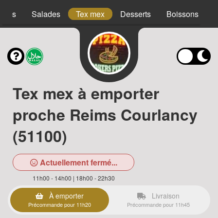
acos
Salades
Tex mex
Desserts
Boissons
Tex mex à emporter
proche Reims Courlancy
(51100)
Actuellement fermé...
11h00 - 14h00 | 18h00 - 22h30
À emporter
Livraison
Précommande pour 11h20
Précommande pour 11h45