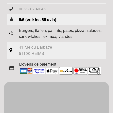
03.26.87.40.45
5/5 (voir les 69 avis)
Burgers, italien, paninis, pâtes, pizza, salades,
sandwiches, tex mex, viandes
41 rue du Barbatre
51100 REIMS
Moyens de paiement :