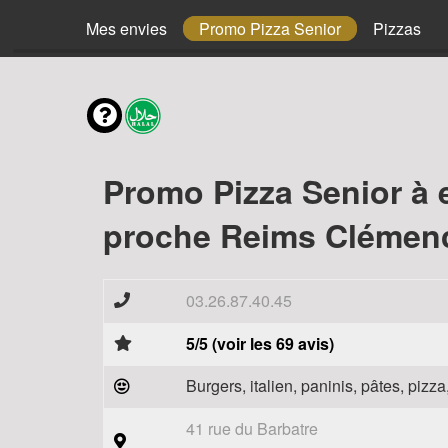
Menus
Mes envies
Promo Pizza Senior
Pizzas
Promo Pizza Senior à 
proche Reims Clémenc
03.26.87.40.45
5/5 (voir les 69 avis)
Burgers, italien, paninis, pâtes, piz
41 rue du Barbatre