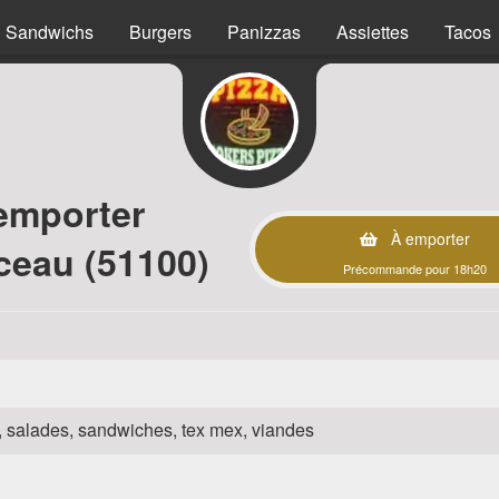
Sandwichs
Burgers
Panizzas
Assiettes
Tacos
emporter
À emporter
eau (51100)
Précommande pour 18h20
za, salades, sandwiches, tex mex, viandes