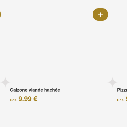
Calzone viande hachée
Piz
9.99 €
Dès
Dès