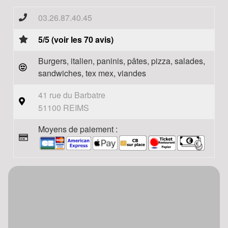
03.26.87.40.45
5/5 (voir les 70 avis)
Burgers, italien, paninis, pâtes, pizza, salades,
sandwiches, tex mex, viandes
41 rue du Barbatre
51100 REIMS
Moyens de paiement :