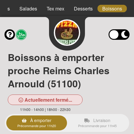
acos
Salades
Tex mex
Desserts
Boissons
Boissons à emporter
proche Reims Charles
Arnould (51100)
Actuellement fermé...
11h00 - 14h00 | 18h00 - 22h30
À emporter
Livraison
Précommande pour 11h20
Précommande pour 11h45