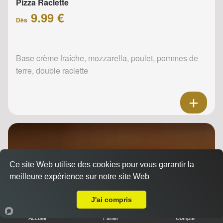
Pizza Raclette
9.99 €
Dès
Base crème fraîche, mozzarella, poulet, pommes de
terre, double raclette
Ce site Web utilise des cookies pour vous garantir la
meilleure expérience sur notre site Web
A Emporter sur Reims Bois d'Amour
J'ai compris
Accueil
Panier
Compte