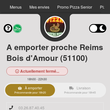
Menus
Mes envies
Promo Pizza Senior
Pizza
A emporter proche Reims
Bois d'Amour (51100)
Actuellement fermé...
18h00 - 22h30
À emporter
Livraison
Précommande pour 18h20
Précommande pour 18h45
03.26.87.40.45