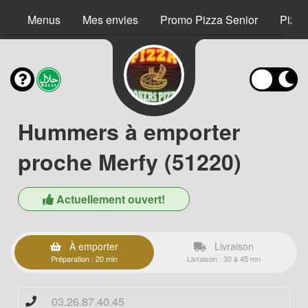
Menus
Mes envies
Promo Pizza Senior
Pizza
Hummers à emporter
proche Merfy (51220)
Actuellement ouvert!
À emporter
Livraison
Préparation : 20 min
Livraison : 30 à 45 mn
03.26.87.40.45