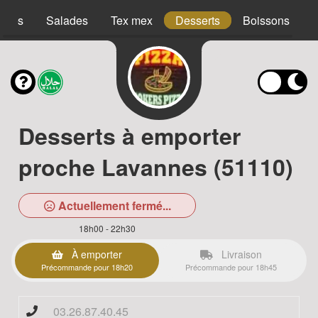
acos
Salades
Tex mex
Desserts
Boissons
Desserts à emporter
proche Lavannes (51110)
Actuellement fermé...
18h00 - 22h30
À emporter
Livraison
Précommande pour 18h20
Précommande pour 18h45
03.26.87.40.45