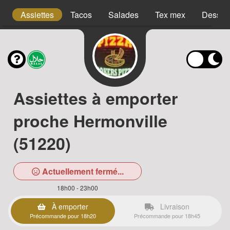
s
Assiettes
Tacos
Salades
Tex mex
Desser
Assiettes à emporter
proche Hermonville
(51220)
Actuellement fermé...
18h00 - 23h00
À emporter
Livraison
Précommande pour 18h20
Précommande pour 18h45