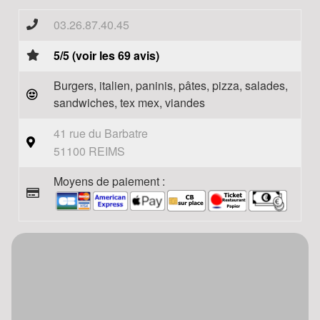
03.26.87.40.45
5/5 (voir les 69 avis)
Burgers, italien, paninis, pâtes, pizza, salades,
sandwiches, tex mex, viandes
41 rue du Barbatre
51100 REIMS
Moyens de paiement :