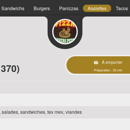
Sandwichs
Burgers
Panizzas
Assiettes
Tacos
À emporter
370)
Préparation : 20 min
za, salades, sandwiches, tex mex, viandes