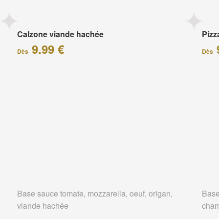
Calzone viande hachée
Piz
9.99 €
Dès
Dès
Base sauce tomate, mozzarella, oeuf, origan,
Base
viande hachée
cham