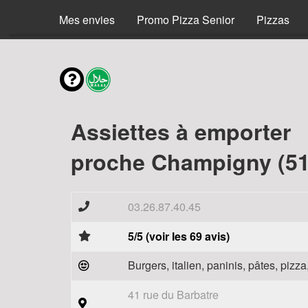
Menus
Mes envies
Promo Pizza Senior
Pizzas
Assiettes à emporter
proche Champigny (51
03.26.87.40.45
5/5 (voir les 69 avis)
Burgers, italien, paninis, pâtes, piz
41 rue du Barbatre