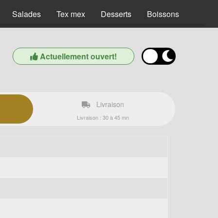
Salades
Tex mex
Desserts
Boissons
Actuellement ouvert!
Livraison
Livraison : 30 à 45 mn