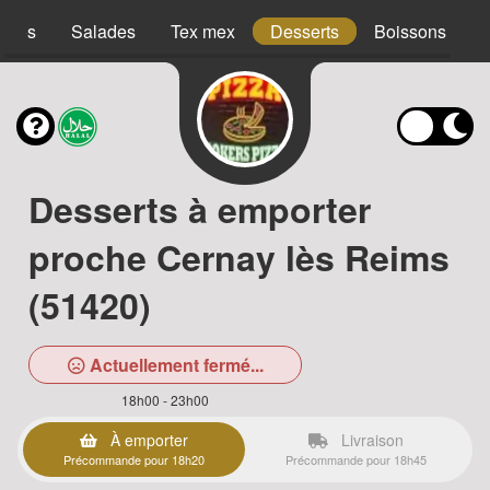
acos
Salades
Tex mex
Desserts
Boissons
Desserts à emporter
proche Cernay lès Reims
(51420)
Actuellement fermé...
18h00 - 23h00
À emporter
Livraison
Précommande pour 18h20
Précommande pour 18h45