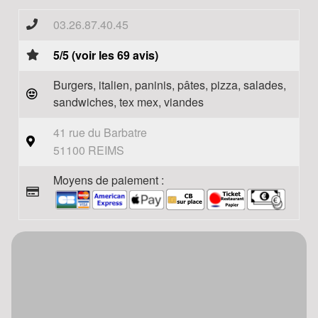
03.26.87.40.45
5/5 (voir les 69 avis)
Burgers, italien, paninis, pâtes, pizza, salades,
sandwiches, tex mex, viandes
41 rue du Barbatre
51100 REIMS
Moyens de paiement :