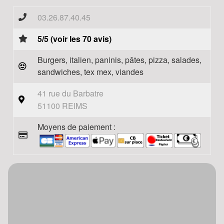
03.26.87.40.45
5/5 (voir les 70 avis)
Burgers, italien, paninis, pâtes, pizza, salades,
sandwiches, tex mex, viandes
41 rue du Barbatre
51100 REIMS
Moyens de paiement :