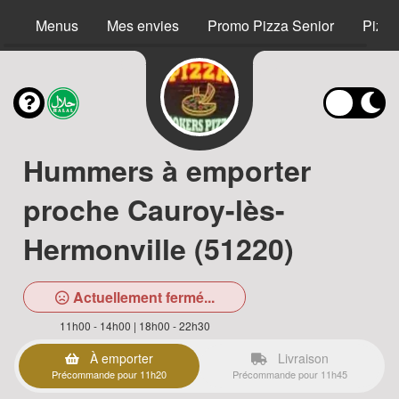
Menus
Mes envies
Promo Pizza Senior
Pizza
Hummers à emporter
proche Cauroy-lès-
Hermonville (51220)
Actuellement fermé...
11h00 - 14h00 | 18h00 - 22h30
À emporter
Livraison
Précommande pour 11h20
Précommande pour 11h45