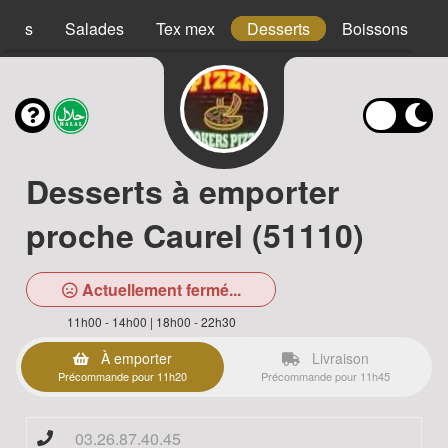
acos
Salades
Tex mex
Desserts
Boissons
Desserts à emporter
proche Caurel (51110)
Actuellement fermé...
11h00 - 14h00 | 18h00 - 22h30
À emporter
Livraison
Précommande pour 11h20
Précommande pour 11h45
03.26.87.40.45