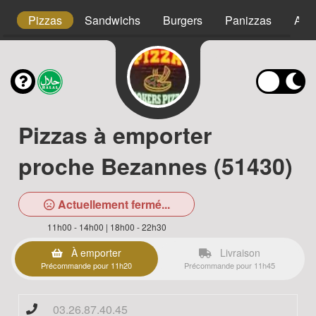
or
Pizzas
Sandwichs
Burgers
Panizzas
Assi
Pizzas à emporter
proche Bezannes (51430)
Actuellement fermé...
11h00 - 14h00 | 18h00 - 22h30
À emporter
Livraison
Précommande pour 11h20
Précommande pour 11h45
03.26.87.40.45